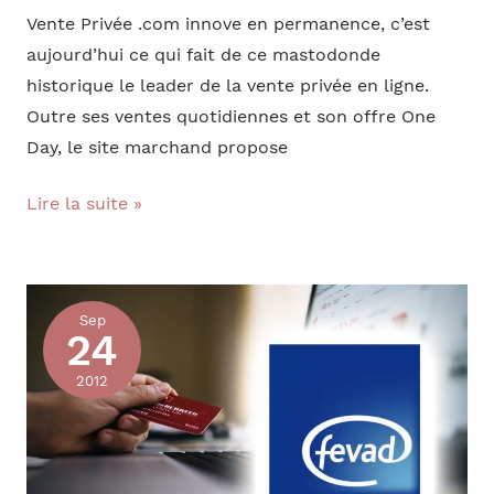
Vente Privée .com innove en permanence, c’est
aujourd’hui ce qui fait de ce mastodonde
historique le leader de la vente privée en ligne.
Outre ses ventes quotidiennes et son offre One
Day, le site marchand propose
Quand
Lire la suite »
le
succès
de
Sep
la
24
plate
2012
forme
musicale
Vente
Privée