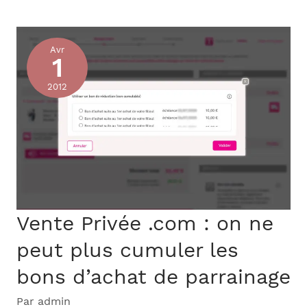
privée
sur
Avr
internet
1
a
2012
toujours
le
vent
en
poupe
Vente Privée .com : on ne
peut plus cumuler les
bons d’achat de parrainage
Par
admin