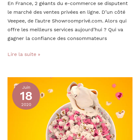
En France, 2 géants du e-commerce se disputent
le marché des ventes privées en ligne. D’un côté
Veepee, de l’autre Showroomprivé.com. Alors qui
offre les meilleurs services aujourd’hui ? Qui va
gagner la confiance des consommateurs
Veepee
Lire la suite »
vs.
Showroomprivé
:
Juin
qui
18
gagnera
2020
le
duel
?