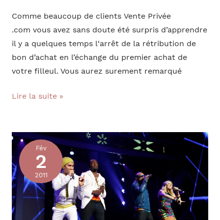
Comme beaucoup de clients Vente Privée
.com vous avez sans doute été surpris d’apprendre
il y a quelques temps l‘arrêt de la rétribution de
bon d’achat en l’échange du premier achat de
votre filleul. Vous aurez surement remarqué
Vente
Lire la suite »
Privée
.com
:
Fév
on
2
ne
2011
peut
plus
cumuler
les