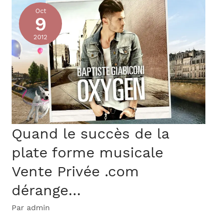
Oct
fini
9
!
2012
Quand le succès de la
plate forme musicale
Vente Privée .com
dérange…
Par
admin