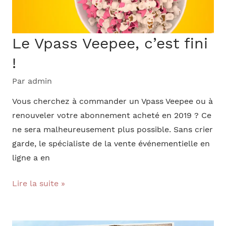
Le Vpass Veepee, c’est fini
!
Par
admin
Vous cherchez à commander un Vpass Veepee ou à
renouveler votre abonnement acheté en 2019 ? Ce
ne sera malheureusement plus possible. Sans crier
garde, le spécialiste de la vente événementielle en
ligne a en
Le
Lire la suite »
Vpass
Veepee,
c’est