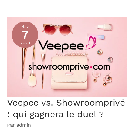
turn
par
Veepee
Nov
:
7
le
2020
retour
de
commande
client
à
client
Veepee vs. Showroomprivé
: qui gagnera le duel ?
Par
admin