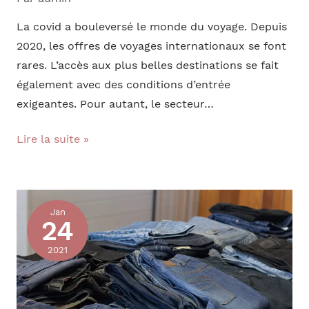
La covid a bouleversé le monde du voyage. Depuis
2020, les offres de voyages internationaux se font
rares. L’accès aux plus belles destinations se fait
également avec des conditions d’entrée
exigeantes. Pour autant, le secteur…
Vente
Lire la suite »
privée
voyage
:
Jan
de
24
bonnes
2021
affaires
en
période