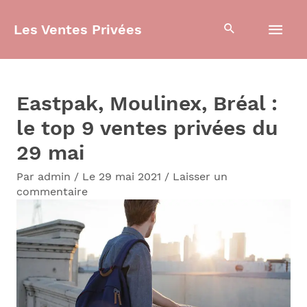
Aller
Men
Les Ventes Privées
au
contenu
prin
Eastpak, Moulinex, Bréal :
le top 9 ventes privées du
29 mai
Par
admin
/
Le 29 mai 2021
/
Laisser un
commentaire