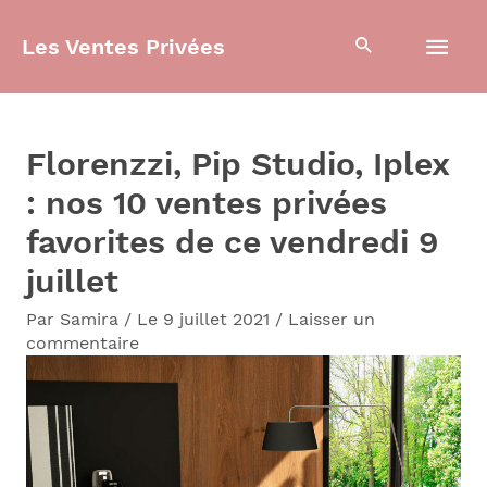
Aller
Men
Les Ventes Privées
au
contenu
prin
Florenzzi, Pip Studio, Iplex
: nos 10 ventes privées
favorites de ce vendredi 9
juillet
Par
Samira
/
Le 9 juillet 2021
/
Laisser un
commentaire