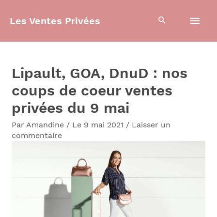
Aller
Men
Les Ventes Privées
au
contenu
prin
Lipault, GOA, DnuD : nos
coups de coeur ventes
privées du 9 mai
Par
Amandine
/
Le 9 mai 2021
/
Laisser un
commentaire