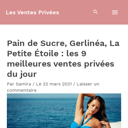
Aller
Men
Les Ventes Privées
au
contenu
prin
Pain de Sucre, Gerlinéa, La
Petite Étoile : les 9
meilleures ventes privées
du jour
Par
Samira
/
Le 22 mars 2021
/
Laisser un
commentaire