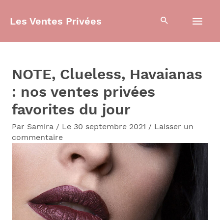
Aller
Men
Les Ventes Privées
au
contenu
prin
NOTE, Clueless, Havaianas
: nos ventes privées
favorites du jour
Par
Samira
/
Le 30 septembre 2021
/
Laisser un
commentaire