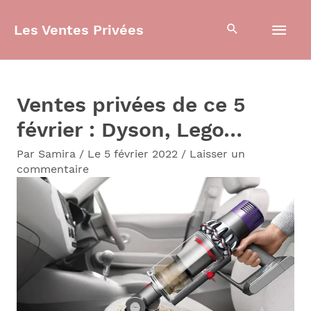
Aller
Men
Les Ventes Privées
au
contenu
prin
Ventes privées de ce 5
février : Dyson, Lego…
Par
Samira
/
Le 5 février 2022
/
Laisser un
commentaire