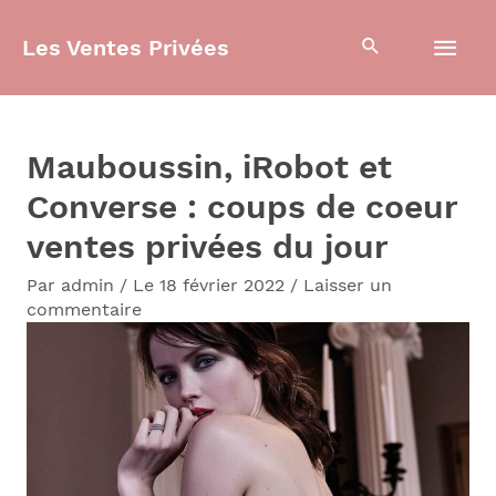
Aller
Men
Les Ventes Privées
au
contenu
prin
Mauboussin, iRobot et
Converse : coups de coeur
ventes privées du jour
Par
admin
/
Le 18 février 2022
/
Laisser un
commentaire