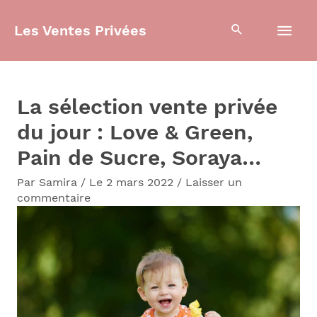
Aller
Men
Les Ventes Privées
au
contenu
prin
La sélection vente privée
du jour : Love & Green,
Pain de Sucre, Soraya…
Par
Samira
/
Le 2 mars 2022
/
Laisser un
commentaire