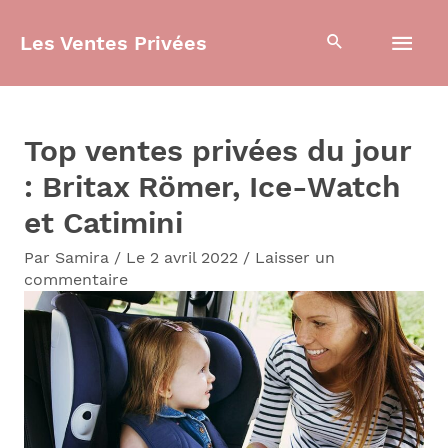
Aller
Men
Les Ventes Privées
au
contenu
prin
Top ventes privées du jour
: Britax Römer, Ice-Watch
et Catimini
Par
Samira
/
Le 2 avril 2022
/
Laisser un
commentaire