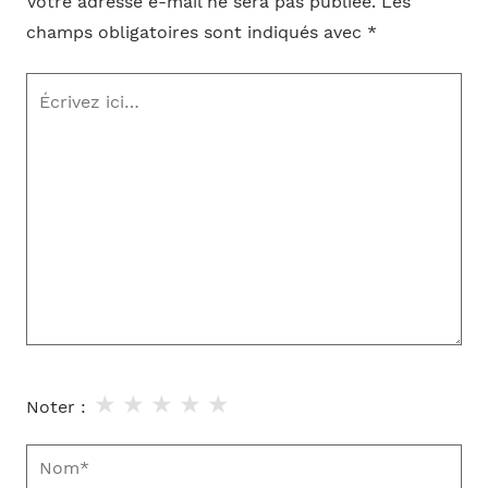
Votre adresse e-mail ne sera pas publiée.
Les
champs obligatoires sont indiqués avec
*
Écrivez
ici…
★
★
★
★
★
Noter :
Nom*