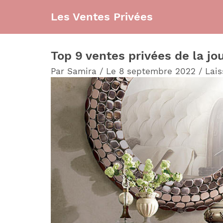
Aller
Les Ventes Privées
au
contenu
Top 9 ventes privées de la jo
Par
Samira
/
Le 8 septembre 2022
/
Lai