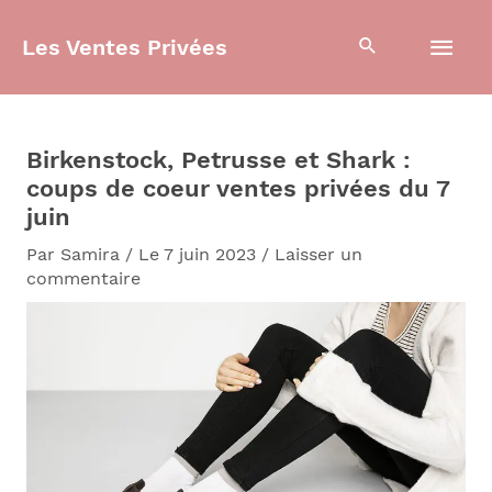
Aller
Men
au
Les Ventes Privées
contenu
prin
Birkenstock, Petrusse et Shark :
coups de coeur ventes privées du 7
juin
Par
Samira
/
Le 7 juin 2023
/
Laisser un
commentaire