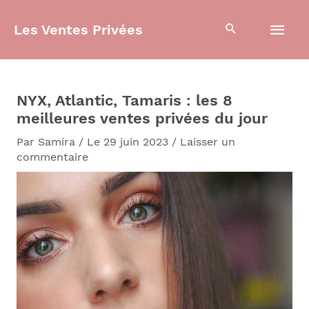
Aller
Men
au
Les Ventes Privées
contenu
prin
NYX, Atlantic, Tamaris : les 8
meilleures ventes privées du jour
Par
Samira
/
Le 29 juin 2023
/
Laisser un
commentaire