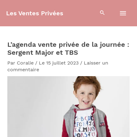
Aller
Men
au
Les Ventes Privées
contenu
prin
L’agenda vente privée de la journée :
Sergent Major et TBS
Par
Coralie
/
Le 15 juillet 2023
/
Laisser un
commentaire