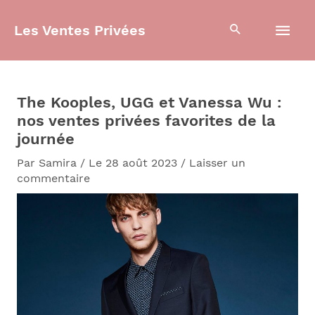
Aller
Men
au
Les Ventes Privées
contenu
prin
The Kooples, UGG et Vanessa Wu :
nos ventes privées favorites de la
journée
Par
Samira
/
Le 28 août 2023
/
Laisser un
commentaire