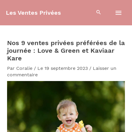
Aller
Men
au
Les Ventes Privées
contenu
prin
Nos 9 ventes privées préférées de la
journée : Love & Green et Kaviaar
Kare
Par
Coralie
/
Le 19 septembre 2023
/
Laisser un
commentaire