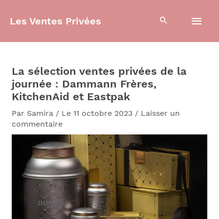
Aller
Men
au
Les Ventes Privées
contenu
prin
La sélection ventes privées de la
journée : Dammann Frères,
KitchenAid et Eastpak
Par
Samira
/
Le 11 octobre 2023
/
Laisser un
commentaire