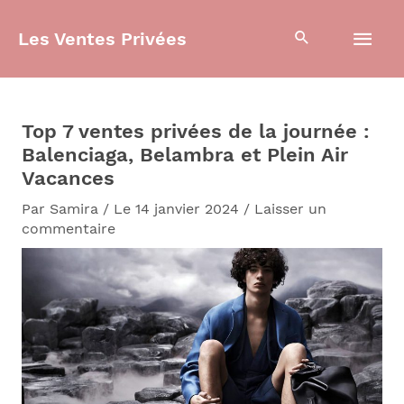
Aller
Men
au
Les Ventes Privées
contenu
prin
Top 7 ventes privées de la journée :
Balenciaga, Belambra et Plein Air
Vacances
Par
Samira
/
Le 14 janvier 2024
/
Laisser un
commentaire