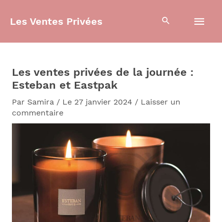
Aller
Men
au
Les Ventes Privées
contenu
prin
Les ventes privées de la journée :
Esteban et Eastpak
Par
Samira
/
Le 27 janvier 2024
/
Laisser un
commentaire