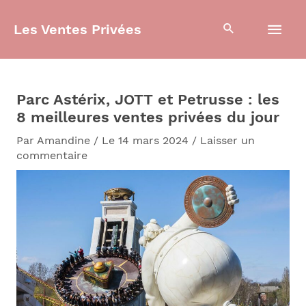
Aller
Men
au
Les Ventes Privées
contenu
prin
Parc Astérix, JOTT et Petrusse : les
8 meilleures ventes privées du jour
Par
Amandine
/
Le 14 mars 2024
/
Laisser un
commentaire