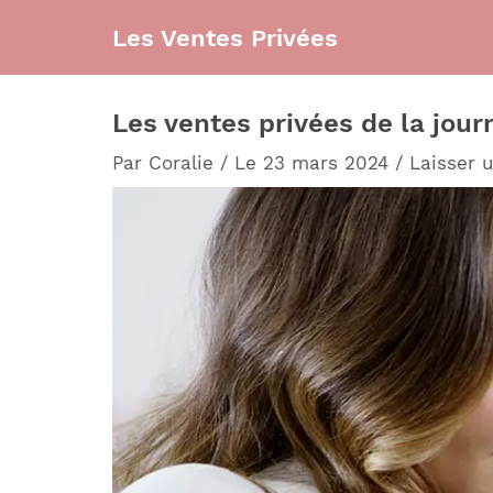
Aller
Les Ventes Privées
au
contenu
Les ventes privées de la jou
Par
Coralie
/
Le 23 mars 2024
/
Laisser 