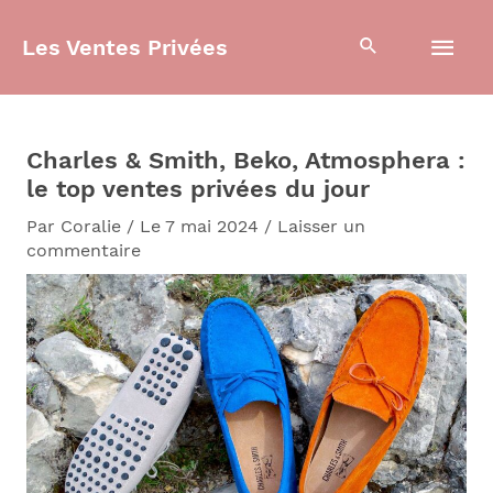
Aller
Men
au
Les Ventes Privées
contenu
prin
Charles & Smith, Beko, Atmosphera :
le top ventes privées du jour
Par
Coralie
/
Le 7 mai 2024
/
Laisser un
commentaire