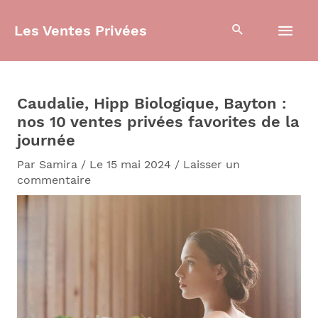
Aller
Men
au
Les Ventes Privées
contenu
prin
Caudalie, Hipp Biologique, Bayton :
nos 10 ventes privées favorites de la
journée
Par
Samira
/
Le 15 mai 2024
/
Laisser un
commentaire