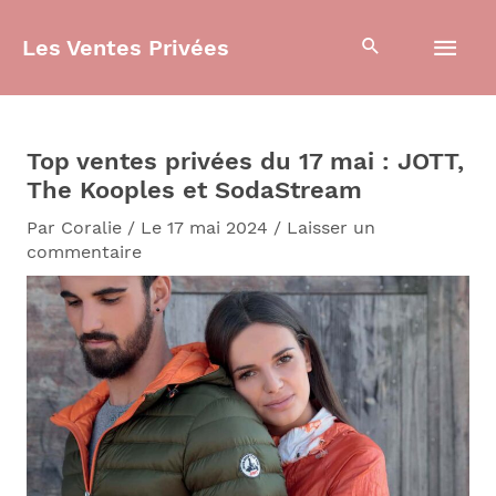
Aller
Men
au
Les Ventes Privées
contenu
prin
Top ventes privées du 17 mai : JOTT,
The Kooples et SodaStream
Par
Coralie
/
Le 17 mai 2024
/
Laisser un
commentaire