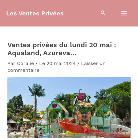
Aller
Men
au
Les Ventes Privées
contenu
prin
Ventes privées du lundi 20 mai :
Aqualand, Azureva…
Par
Coralie
/
Le 20 mai 2024
/
Laisser un
commentaire