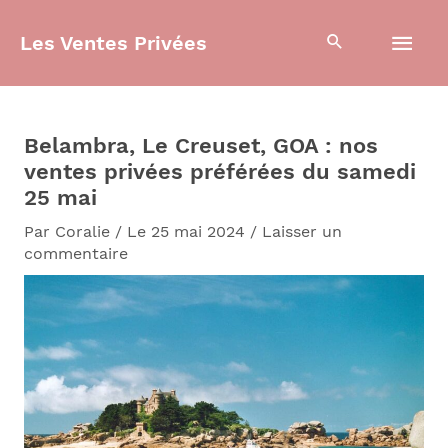
Aller
Men
au
Les Ventes Privées
contenu
prin
Belambra, Le Creuset, GOA : nos
ventes privées préférées du samedi
25 mai
Par
Coralie
/
Le 25 mai 2024
/
Laisser un
commentaire