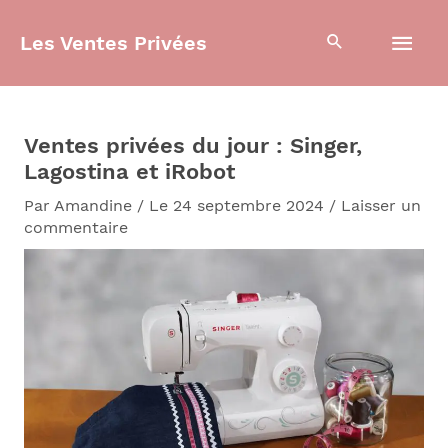
Aller
Men
au
Les Ventes Privées
contenu
prin
Ventes privées du jour : Singer,
Lagostina et iRobot
Par
Amandine
/
Le 24 septembre 2024
/
Laisser un
commentaire