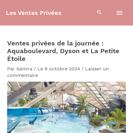
Aller
Men
au
Les Ventes Privées
contenu
prin
Ventes privées de la journée :
Aquaboulevard, Dyson et La Petite
Étoile
Par
Samira
/
Le 9 octobre 2024
/
Laisser un
commentaire