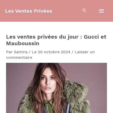
Aller
Men
au
Les Ventes Privées
contenu
prin
Les ventes privées du jour : Gucci et
Mauboussin
Par
Samira
/
Le 20 octobre 2024
/
Laisser un
commentaire