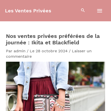
Aller
Men
au
Les Ventes Privées
contenu
prin
Nos ventes privées préférées de la
journée : Ikita et Blackfield
Par
admin
/
Le 28 octobre 2024
/
Laisser un
commentaire