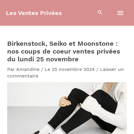
Aller
Men
au
Les Ventes Privées
contenu
prin
Birkenstock, Seiko et Moonstone :
nos coups de coeur ventes privées
du lundi 25 novembre
Par
Amandine
/
Le 25 novembre 2024
/
Laisser un
commentaire