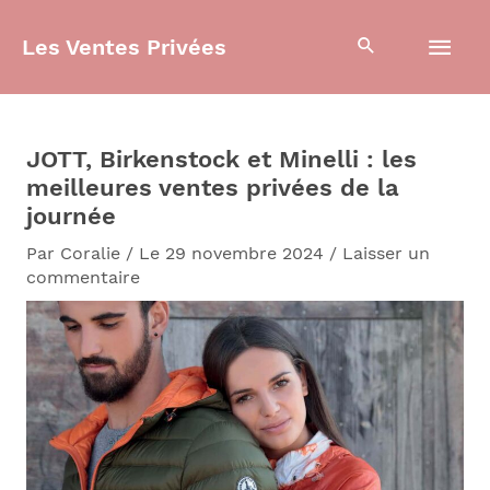
Aller
Men
au
Les Ventes Privées
contenu
prin
JOTT, Birkenstock et Minelli : les
meilleures ventes privées de la
journée
Par
Coralie
/
Le 29 novembre 2024
/
Laisser un
commentaire