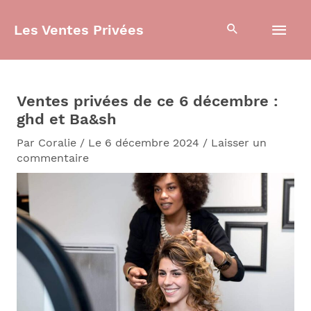
Aller
Men
au
Les Ventes Privées
contenu
prin
Ventes privées de ce 6 décembre :
ghd et Ba&sh
Par
Coralie
/
Le 6 décembre 2024
/
Laisser un
commentaire