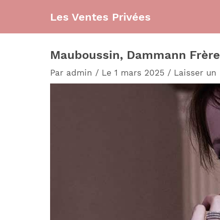
Aller
Les Ventes Privées
au
contenu
Mauboussin, Dammann Frères e
Par
admin
/
Le 1 mars 2025
/
Laisser un