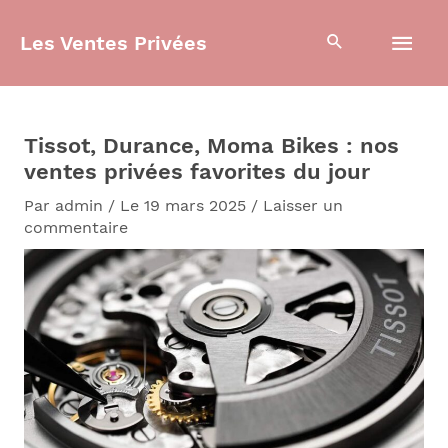
Aller
Men
au
Les Ventes Privées
contenu
prin
Tissot, Durance, Moma Bikes : nos
ventes privées favorites du jour
Par
admin
/
Le 19 mars 2025
/
Laisser un
commentaire