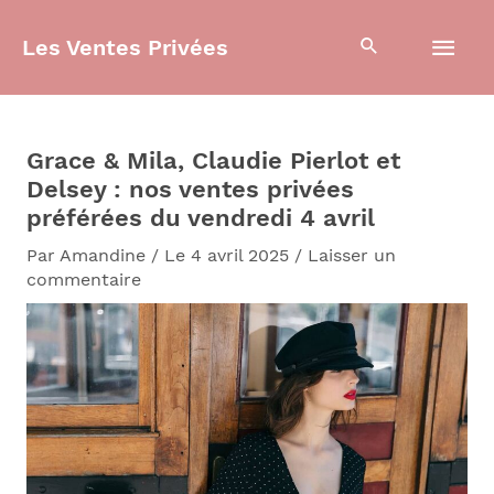
Aller
Men
au
Les Ventes Privées
contenu
prin
Grace & Mila, Claudie Pierlot et
Delsey : nos ventes privées
préférées du vendredi 4 avril
Par
Amandine
/
Le 4 avril 2025
/
Laisser un
commentaire