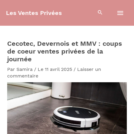
Aller
Men
au
Les Ventes Privées
contenu
prin
Cecotec, Devernois et MMV : coups
de coeur ventes privées de la
journée
Par
Samira
/
Le 11 avril 2025
/
Laisser un
commentaire