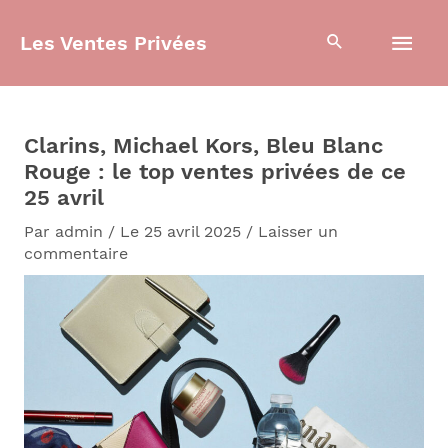
Aller
Men
au
Les Ventes Privées
contenu
prin
Clarins, Michael Kors, Bleu Blanc
Rouge : le top ventes privées de ce
25 avril
Par
admin
/
Le 25 avril 2025
/
Laisser un
commentaire