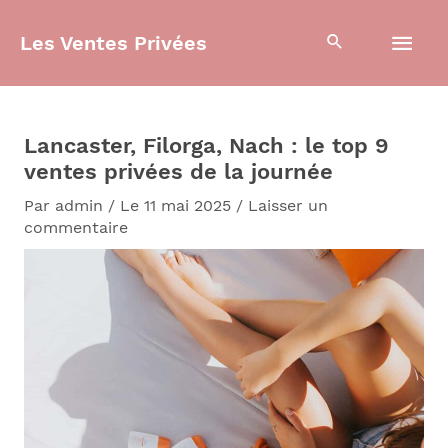
Aller
Men
au
Les Ventes Privées
contenu
prin
Lancaster, Filorga, Nach : le top 9
ventes privées de la journée
Par
admin
/
Le 11 mai 2025
/
Laisser un
commentaire