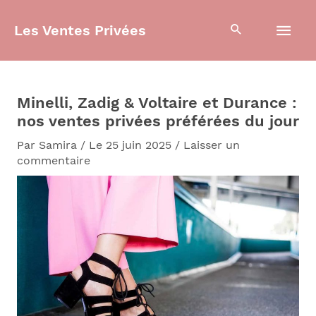
Aller
Men
au
Les Ventes Privées
contenu
prin
Minelli, Zadig & Voltaire et Durance :
nos ventes privées préférées du jour
Par
Samira
/
Le 25 juin 2025
/
Laisser un
commentaire