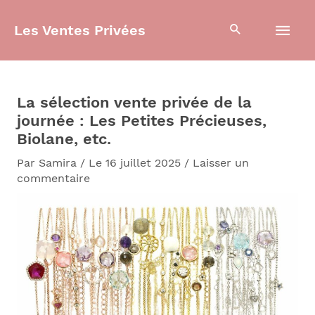
Aller
Men
au
Les Ventes Privées
contenu
prin
La sélection vente privée de la
journée : Les Petites Précieuses,
Biolane, etc.
Par
Samira
/
Le 16 juillet 2025
/
Laisser un
commentaire