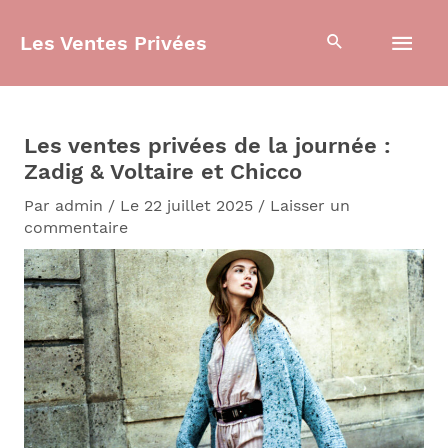
Aller
Men
au
Les Ventes Privées
contenu
prin
Les ventes privées de la journée :
Zadig & Voltaire et Chicco
Par
admin
/
Le 22 juillet 2025
/
Laisser un
commentaire