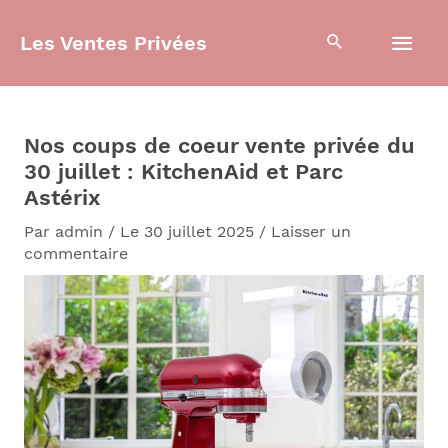
Aller
Men
au
Les Ventes Privées
contenu
prin
Nos coups de coeur vente privée du
30 juillet : KitchenAid et Parc
Astérix
Par
admin
/
Le 30 juillet 2025
/
Laisser un
commentaire