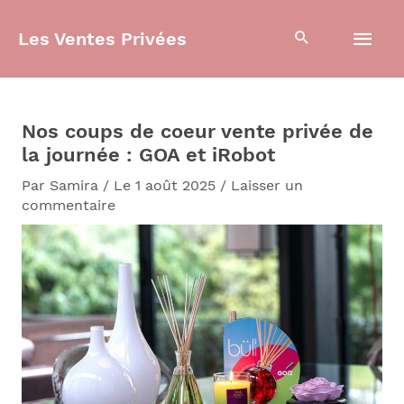
Aller
Men
au
Les Ventes Privées
contenu
prin
Nos coups de coeur vente privée de
la journée : GOA et iRobot
Par
Samira
/
Le 1 août 2025
/
Laisser un
commentaire