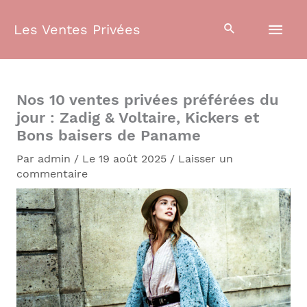
Aller
Men
au
Les Ventes Privées
contenu
prin
Nos 10 ventes privées préférées du
jour : Zadig & Voltaire, Kickers et
Bons baisers de Paname
Par
admin
/
Le 19 août 2025
/
Laisser un
commentaire