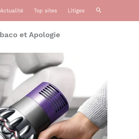
Actualité
Top sites
Litiges
baco et Apologie