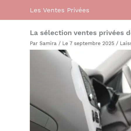
Aller
Les Ventes Privées
au
contenu
La sélection ventes privées 
Par
Samira
/
Le 7 septembre 2025
/
Lais