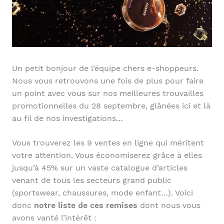
Un petit bonjour de l’équipe chers e-shoppeurs.
Nous vous retrouvons une fois de plus pour faire
un point avec vous sur nos meilleures trouvailles
promotionnelles du 28 septembre, glânées ici et là
au fil de nos investigations…
Vous trouverez les 9 ventes en ligne qui méritent
votre attention. Vous économiserez grâce à elles
jusqu’à 45% sur un vaste catalogue d’articles
venant de tous les secteurs grand public
(sportswear, chaussures, mode enfant…). Voici
donc
notre liste de ces remises
dont nous vous
avons vanté l’intérêt :