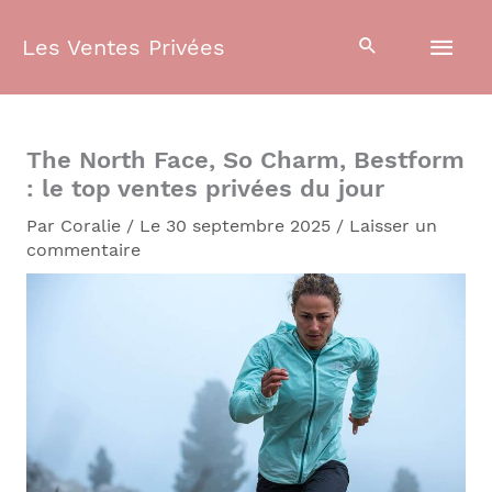
Aller
Men
au
Les Ventes Privées
contenu
prin
The North Face, So Charm, Bestform
: le top ventes privées du jour
Par
Coralie
/
Le 30 septembre 2025
/
Laisser un
commentaire