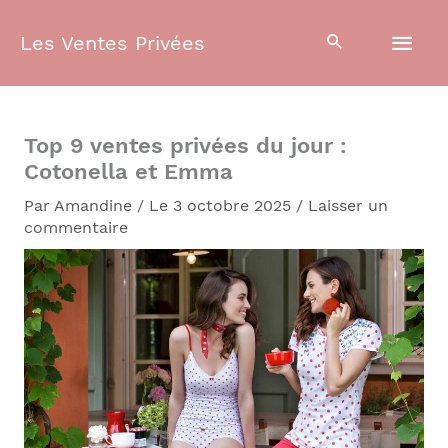
Aller
Men
au
Les Ventes Privées
contenu
prin
Top 9 ventes privées du jour :
Cotonella et Emma
Par
Amandine
/
Le 3 octobre 2025
/
Laisser un
commentaire