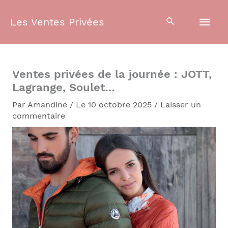
Aller
Men
au
Les Ventes Privées
contenu
prin
Ventes privées de la journée : JOTT,
Lagrange, Soulet…
Par
Amandine
/
Le 10 octobre 2025
/
Laisser un
commentaire